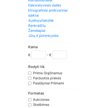
Kilimai/kilimėliai
Dekoratyvinės dailės
Etnografiniai antikvariniai
daiktai
Audinys/tekstilė
Rankraščių
Žemėlapiai
Jūrų ir jūrininkystės
Metalware
Kiti antikvariniai daiktai
Kaina
Laikotarpiai/stiliai
€
- €
Reprodukcijos antikvariniai
daiktai
Mokslas/medicina
Rodyti tik
Sidabro
Priima Grąžinamus
Woodenware
Parduotos prekes
Pasiūlymai Priimami
Formatas
Aukcionas
Skelbimas