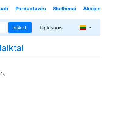
uoti
Parduotuvės
Skelbimai
Akcijos
Ieškoti
Išplėstinis
daiktai
ašų.