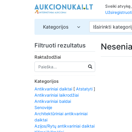
Sveiki atvykę
Užsiregistruot
Kategorijos
Išsirinkti kategori
Nesenia
Filtruoti rezultatus
Raktažodžiai
Kategorijos
Antikvariniai daiktai
[
Atstatyti
]
Antikvariniai laikrodžiai
Antikvariniai baldai
Senovėje
Architektūriniai antikvariniai
daiktai
Azijos/Rytų antikvariniai daiktai