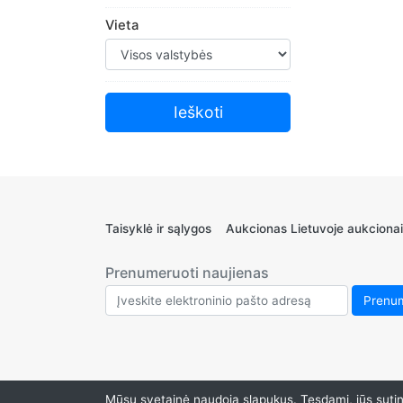
Vieta
Taisyklė ir sąlygos
Aukcionas Lietuvoje aukcionai
Prenumeruoti naujienas
Mūsų svetainė naudoja slapukus. Tęsdami, jūs sutink