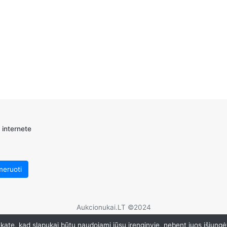
 internete
Aukcionukai.LT ©2024
ate, kad slapukai būtų naudojami jūsų įrenginyje, nebent juos išjungė