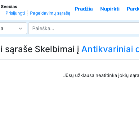
,
Svečias
Pradžia
Nupirkti
Pard
i
Prisijungti
Pageidavimų sąrašą
ja
i sąraše Skelbimai į
Antikvariniai 
Jūsų užklausa neatitinka jokių sąr