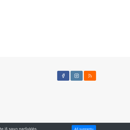
te iš savo naršyklės.
Aš suprantu