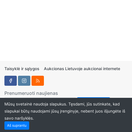
Taisyklė ir sąlygos
Aukcionas Lietuvoje aukcionai internete
Prenumeruoti naujienas
Mūsų svetainė naudoja slapukus. Tęsdami, jūs sutinkate, kad
slapukai būtų naudojami jūsų įrenginyje, nebent juos išjungėte iš
savo naršyklės.
Aukcionukai.LT ©2024
Aš suprantu