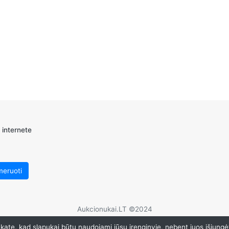
 internete
Aukcionukai.LT ©2024
ate, kad slapukai būtų naudojami jūsų įrenginyje, nebent juos išjungė