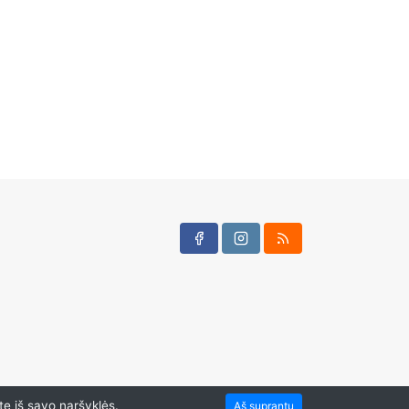
te iš savo naršyklės.
Aš suprantu