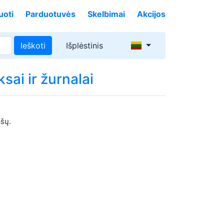
uoti
Parduotuvės
Skelbimai
Akcijos
Ieškoti
Išplėstinis
sai ir žurnalai
ašų.