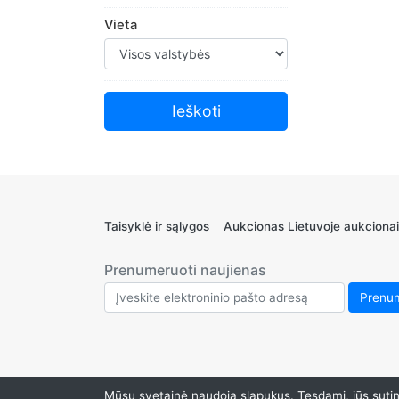
Vieta
Taisyklė ir sąlygos
Aukcionas Lietuvoje aukcionai
Prenumeruoti naujienas
Mūsų svetainė naudoja slapukus. Tęsdami, jūs sutink