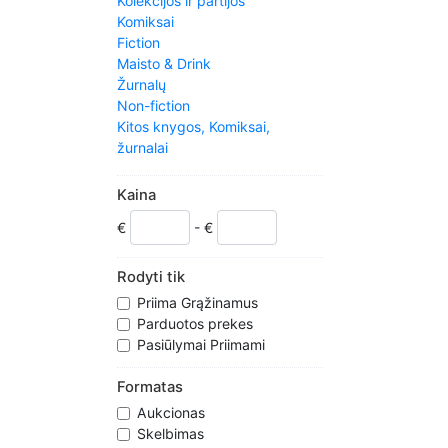
Kolekcijos ir partijos
Komiksai
Fiction
Maisto & Drink
Žurnalų
Non-fiction
Kitos knygos, Komiksai,
žurnalai
Vadovėliai ir švietimo
Kaina
€
- €
Rodyti tik
Priima Grąžinamus
Parduotos prekes
Pasiūlymai Priimami
Formatas
Aukcionas
Skelbimas