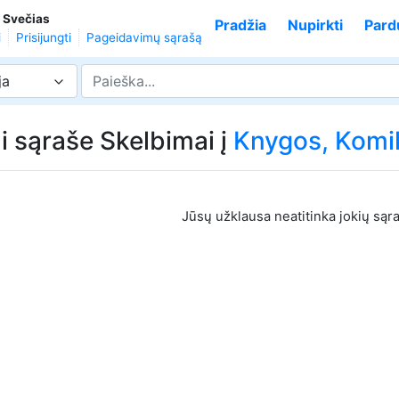
,
Svečias
Pradžia
Nupirkti
Pard
i
Prisijungti
Pageidavimų sąrašą
ja
i sąraše Skelbimai į
Knygos, Komik
Jūsų užklausa neatitinka jokių sąr