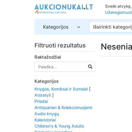
Sveiki atvykę
Užsiregistruot
Kategorijos
Išsirinkti kategori
Nesenia
Filtruoti rezultatus
Raktažodžiai
Kategorijos
Knygos, Komiksai ir žurnalai
[
Atstatyti
]
Priedai
Antiquarian & Kolekcionuojami
Audio knygų
Kalendoriai
Children's & Young Adults