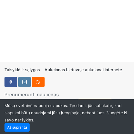
Taisyklė ir sąlygos
Aukcionas Lietuvoje aukcionai internete
Prenumeruoti naujienas
Mūsų svetainė naudoja slapukus. Tęsdami, jūs sutinkate, kad
slapukai būtų naudojami jūsų įrenginyje, nebent juos išjungėte iš
savo naršyklės.
Aukcionukai.LT ©2024
Aš suprantu