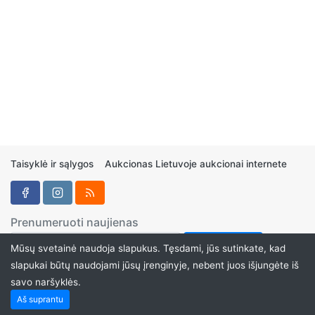
Taisyklė ir sąlygos
Aukcionas Lietuvoje aukcionai internete
Prenumeruoti naujienas
Mūsų svetainė naudoja slapukus. Tęsdami, jūs sutinkate, kad
slapukai būtų naudojami jūsų įrenginyje, nebent juos išjungėte iš
savo naršyklės.
Aukcionukai.LT ©2024
Aš suprantu