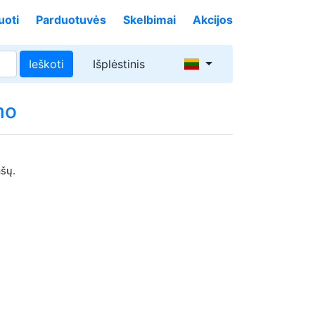
uoti
Parduotuvės
Skelbimai
Akcijos
Ieškoti
Išplėstinis
mo
ašų.