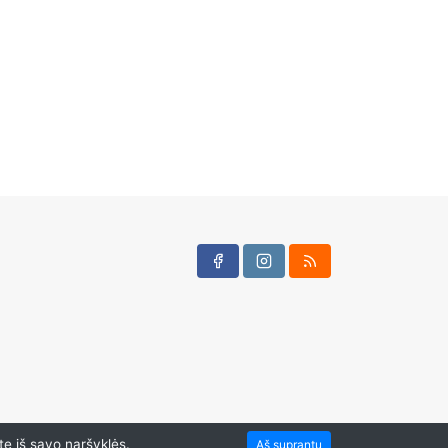
te iš savo naršyklės.
Aš suprantu