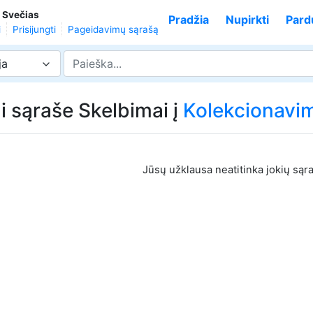
,
Svečias
Pradžia
Nupirkti
Pard
i
Prisijungti
Pageidavimų sąrašą
ja
i sąraše Skelbimai į
Kolekcionavi
Jūsų užklausa neatitinka jokių sąr