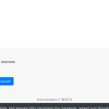
 internete
Aukcionukai.LT ©2024
ate, kad slapukai būtų naudojami jūsų įrenginyje, nebent juos išjungė