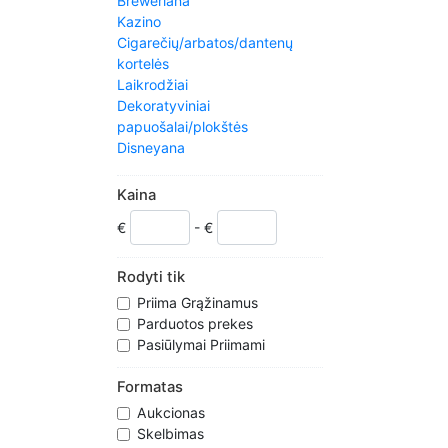
Breweriana
Kazino
Cigarečių/arbatos/dantenų
kortelės
Laikrodžiai
Dekoratyviniai
papuošalai/plokštės
Disneyana
Etnografijos
Fantazija/mitas/magija
Kaina
Vėliavos
€
- €
Namų ūkio
Jukeboxes
Pakabukai
Rodyti tik
Kitchenalia
Priima Grąžinamus
Masonų
Parduotos prekes
Įžymybės
Pasiūlymai Priimami
Metalware
Militaria
Formatas
Moneyboxes/Piggy bankai
Aukcionas
Kiti kolekcionavimo stalai
Skelbimas
Popierius & Ephemera