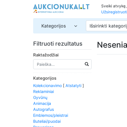
Sveiki atvykę
Užsiregistruot
Kategorijos
Išsirinkti kategori
Nesenia
Filtruoti rezultatus
Raktažodžiai
Kategorijos
Kolekcionavimo
[
Atstatyti
]
Reklaminiai
Gyvūnų
Animacija
Autografus
Emblemos/pleistrai
Buteliai/puodai