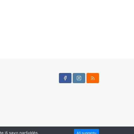
te iš savo naršyklės.
Aš suprantu