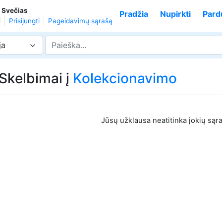
,
Svečias
Pradžia
Nupirkti
Pard
i
Prisijungti
Pageidavimų sąrašą
ja
 Skelbimai į
Kolekcionavimo
Jūsų užklausa neatitinka jokių sąr