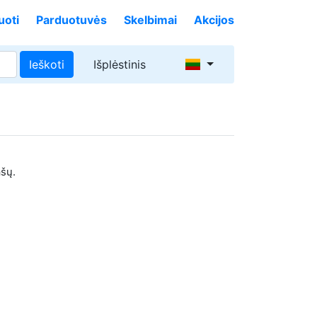
uoti
Parduotuvės
Skelbimai
Akcijos
Ieškoti
Išplėstinis
ašų.