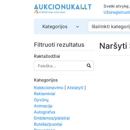
Sveiki atvykę
Užsiregistruot
Kategorijos
Išsirinkti kategori
Naršyti
Filtruoti rezultatus
Raktažodžiai
Kategorijos
Kolekcionavimo
[
Atstatyti
]
Reklaminiai
Gyvūnų
Animacija
Autografus
Emblemos/pleistrai
Buteliai/puodai