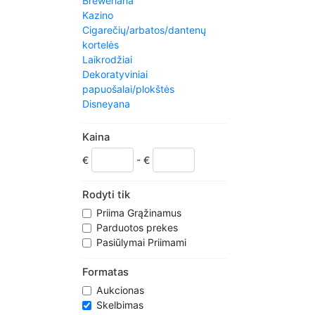
Breweriana
Kazino
Cigarečių/arbatos/dantenų
kortelės
Laikrodžiai
Dekoratyviniai
papuošalai/plokštės
Disneyana
Etnografijos
Fantazija/mitas/magija
Kaina
Vėliavos
€
- €
Namų ūkio
Jukeboxes
Pakabukai
Rodyti tik
Kitchenalia
Priima Grąžinamus
Masonų
Parduotos prekes
Įžymybės
Pasiūlymai Priimami
Metalware
Militaria
Formatas
Moneyboxes/Piggy bankai
Aukcionas
Kiti kolekcionavimo stalai
Skelbimas
Popierius & Ephemera