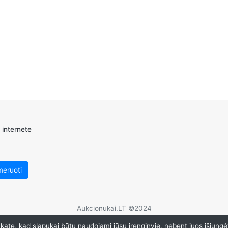
 internete
Aukcionukai.LT ©2024
ate, kad slapukai būtų naudojami jūsų įrenginyje, nebent juos išjungė