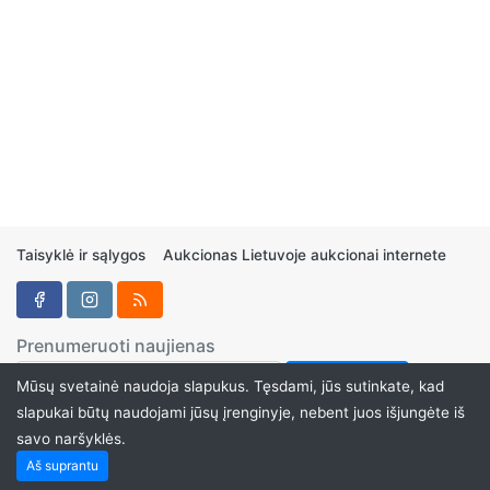
Taisyklė ir sąlygos
Aukcionas Lietuvoje aukcionai internete
Prenumeruoti naujienas
Mūsų svetainė naudoja slapukus. Tęsdami, jūs sutinkate, kad
slapukai būtų naudojami jūsų įrenginyje, nebent juos išjungėte iš
savo naršyklės.
Aukcionukai.LT ©2024
Aš suprantu