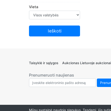
Vieta
Taisyklė ir sąlygos
Aukcionas Lietuvoje aukcionai
Prenumeruoti naujienas
Mūsų svetainė naudoja slapukus. Tęsdami, jūs sutink