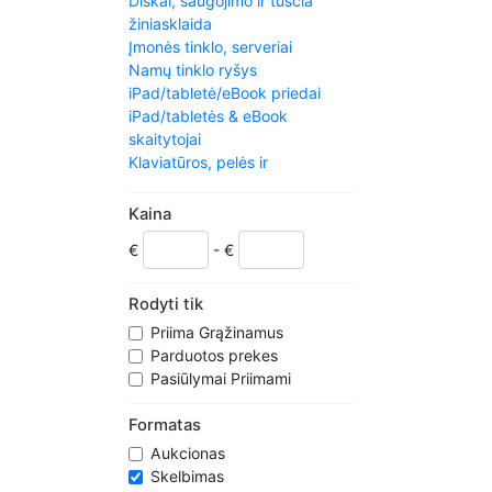
Diskai, saugojimo ir tuščia
žiniasklaida
Įmonės tinklo, serveriai
Namų tinklo ryšys
iPad/tabletė/eBook priedai
iPad/tabletės & eBook
skaitytojai
Klaviatūros, pelės ir
nukreipdami
Laptop ir darbalaukio priedai
Kaina
Nešiojamieji kompiuteriai ir
€
- €
Internetiniu ̨ nešiojamieji
Vadovai ir ištekliai
Monitoriai, projektoriai & ACCS.
Rodyti tik
Kita Kompiuterija ir tinklo
Priima Grąžinamus
Energijos
Parduotos prekes
apsauga/paskirstymas
Pasiūlymai Priimami
Spausdintuvai, skaitytuvai &
Supplies
Formatas
Programinė įranga
Aukcionas
Derlius Kompiuterija
Skelbimas