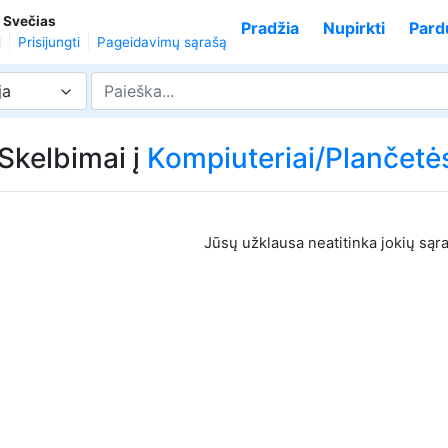
,
Svečias
Pradžia
Nupirkti
Pard
i
Prisijungti
Pageidavimų sąrašą
ja
 Skelbimai į
Kompiuteriai/Plančetė
Jūsų užklausa neatitinka jokių sąr