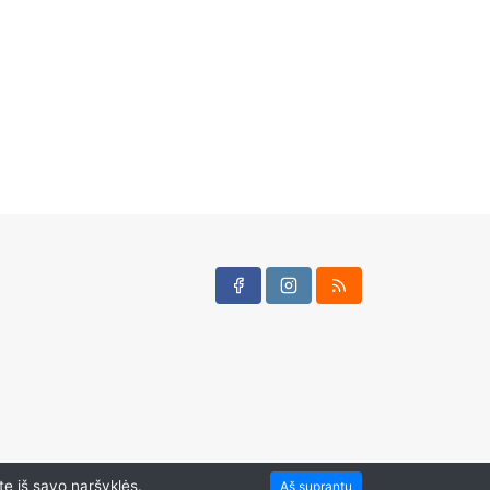
te iš savo naršyklės.
Aš suprantu