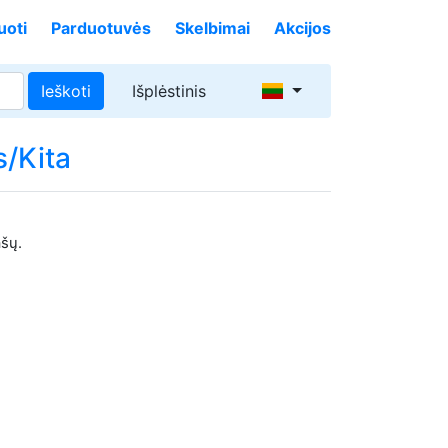
uoti
Parduotuvės
Skelbimai
Akcijos
Ieškoti
Išplėstinis
s/Kita
ašų.