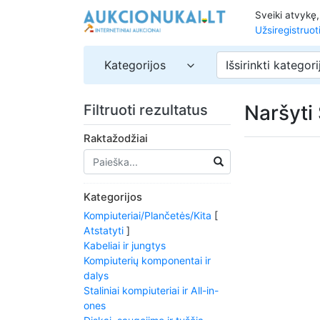
Sveiki atvykę
Užsiregistruot
Kategorijos
Išsirinkti kategori
Naršyti
Filtruoti rezultatus
Raktažodžiai
Kategorijos
Kompiuteriai/Plančetės/Kita
[
Atstatyti
]
Kabeliai ir jungtys
Kompiuterių komponentai ir
dalys
Staliniai kompiuteriai ir All-in-
ones