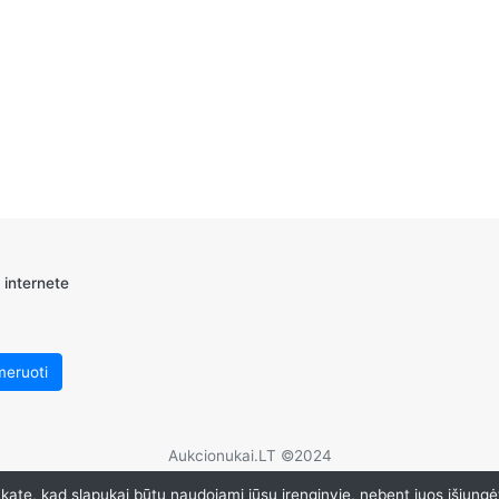
 internete
Aukcionukai.LT ©2024
ate, kad slapukai būtų naudojami jūsų įrenginyje, nebent juos išjungė