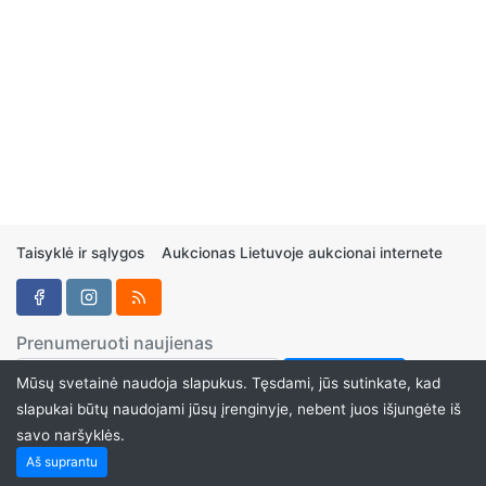
Taisyklė ir sąlygos
Aukcionas Lietuvoje aukcionai internete
Prenumeruoti naujienas
Mūsų svetainė naudoja slapukus. Tęsdami, jūs sutinkate, kad
slapukai būtų naudojami jūsų įrenginyje, nebent juos išjungėte iš
savo naršyklės.
Aukcionukai.LT ©2024
Aš suprantu