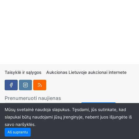
Taisyklė ir sąlygos
Aukcionas Lietuvoje aukcionai internete
Prenumeruoti naujienas
Mūsų svetainė naudoja slapukus. Tęsdami, jūs sutinkate, kad
slapukai būtų naudojami jūsų įrenginyje, nebent juos išjungėte iš
savo naršyklės.
Aukcionukai.LT ©2024
Aš suprantu