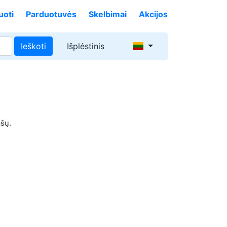
uoti
Parduotuvės
Skelbimai
Akcijos
Ieškoti
Išplėstinis
ašų.