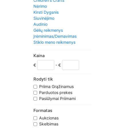
Children's Crafts
Nėrimo
Kirsti Dygsnis
Siuvinėjimo
Audinio
Gėlių reikmenys
Įrėminimas/Demavimas
Stiklo meno reikmenys
Rankomis paruošta daiktai
Papuošalų gamyba
Kaina
Mezgimo
€
- €
Lacemaking
Spynos-kabliukas/kilimų
gamyba
Rodyti tik
Leathercraft
Priima Grąžinamus
Mozaika
Parduotos prekes
Kiti amatai
Pasiūlymai Priimami
Tapyba, piešinys & Art
Popieriaus amatai/origami
Formatas
Skiautiniai
Aukcionas
Guminiai štampavimo
Skelbimas
Siuvimo