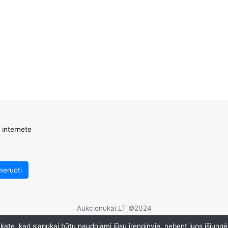
 internete
Aukcionukai.LT ©2024
ate, kad slapukai būtų naudojami jūsų įrenginyje, nebent juos išjungė