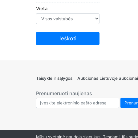
TAPESTRY & Needlepoint
Vieta
Medienos apdirbimo
Taisyklė ir sąlygos
Aukcionas Lietuvoje aukcionai
Prenumeruoti naujienas
Mūsų svetainė naudoja slapukus. Tęsdami, jūs sutink