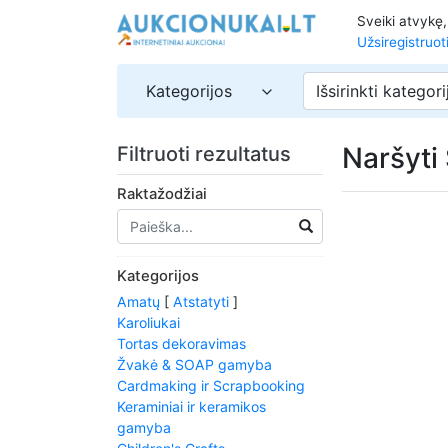
Sveiki atvykę
Užsiregistruot
Kategorijos
Išsirinkti kategori
Naršyti
Filtruoti rezultatus
Raktažodžiai
Kategorijos
Amatų
[
Atstatyti
]
Karoliukai
Tortas dekoravimas
Žvakė & SOAP gamyba
Cardmaking ir Scrapbooking
Keraminiai ir keramikos
gamyba