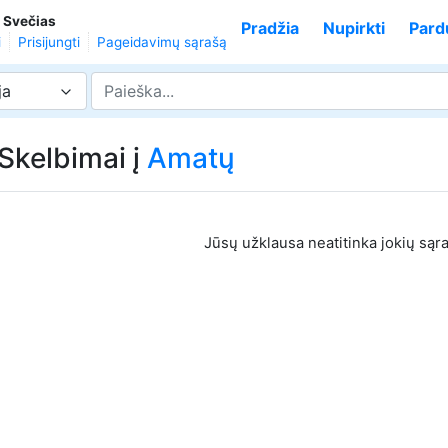
,
Svečias
Pradžia
Nupirkti
Pard
i
Prisijungti
Pageidavimų sąrašą
ja
 Skelbimai į
Amatų
Jūsų užklausa neatitinka jokių sąr