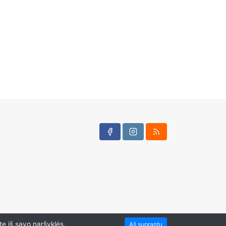
te iš savo naršyklės.
Aš suprantu