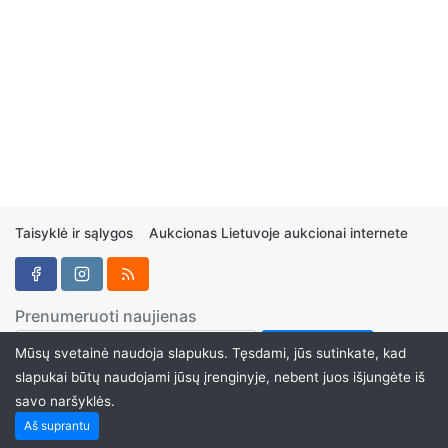
Taisyklė ir sąlygos
Aukcionas Lietuvoje aukcionai internete
Prenumeruoti naujienas
Mūsų svetainė naudoja slapukus. Tęsdami, jūs sutinkate, kad
slapukai būtų naudojami jūsų įrenginyje, nebent juos išjungėte iš
savo naršyklės.
Aukcionukai.LT ©2024
Aš suprantu