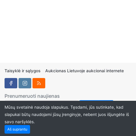
Taisyklė ir sąlygos
Aukcionas Lietuvoje aukcionai internete
Prenumeruoti naujienas
Mūsų svetainė naudoja slapukus. Tęsdami, jūs sutinkate, kad
slapukai būtų naudojami jūsų įrenginyje, nebent juos išjungėte iš
savo naršyklės.
Aukcionukai.LT ©2024
Aš suprantu