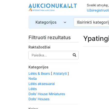
Sveiki atvykę
Užsiregistruot
Kategorijos
Išsirinkti kategori
Ypating
Filtruoti rezultatus
Raktažodžiai
Kategorijos
Lėlės & Bears
[
Atstatyti
]
Neša
Lėlės aksesuarai
Lėlės
Dolls' House Miniatures
Dolls' Houses