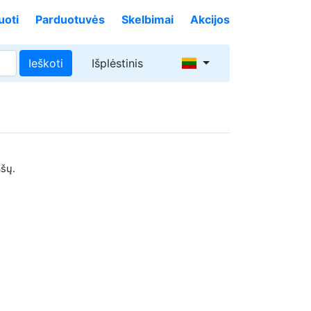
uoti
Parduotuvės
Skelbimai
Akcijos
Ieškoti
Išplėstinis
ašų.