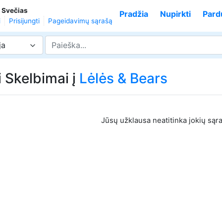
,
Svečias
Pradžia
Nupirkti
Pard
i
Prisijungti
Pageidavimų sąrašą
ja
i Skelbimai į
Lėlės & Bears
Jūsų užklausa neatitinka jokių sąr