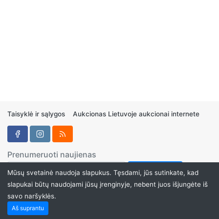
Taisyklė ir sąlygos
Aukcionas Lietuvoje aukcionai internete
Prenumeruoti naujienas
Mūsų svetainė naudoja slapukus. Tęsdami, jūs sutinkate, kad
slapukai būtų naudojami jūsų įrenginyje, nebent juos išjungėte iš
savo naršyklės.
Aukcionukai.LT ©2024
Aš suprantu