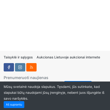
Taisyklė ir sąlygos
Aukcionas Lietuvoje aukcionai internete
Prenumeruoti naujienas
Mūsų svetainė naudoja slapukus. Tęsdami, jūs sutinkate, kad
slapukai būtų naudojami jūsų įrenginyje, nebent juos išjungėte iš
savo naršyklės.
Aukcionukai.LT ©2024
Aš suprantu