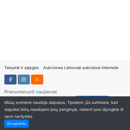
Taisyklė ir sąlygos
Aukcionas Lietuvoje aukcionai internete
Prenumeruoti naujienas
Mūsų svetainė naudoja slapukus. Tęsdami, jūs sutinkate, kad
slapukai būtų naudojami jūsų įrenginyje, nebent juos išjungėte iš
savo naršyklės.
Aukcionukai.LT ©2024
Aš suprantu