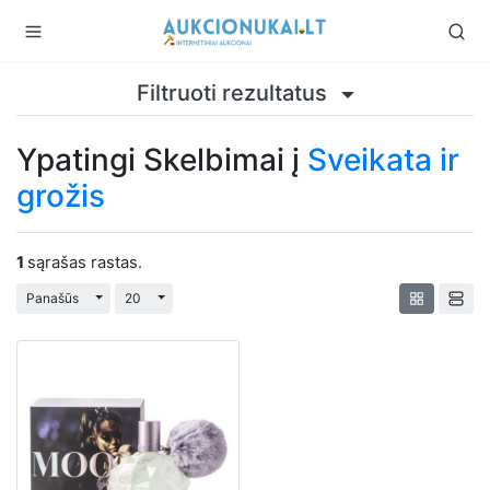
Filtruoti rezultatus
Ypatingi Skelbimai į
Sveikata ir
grožis
1
sąrašas rastas.
Perjungti išplečiamąjį sąrašą
Perjungti išplečiamąjį sąrašą
Panašūs
20