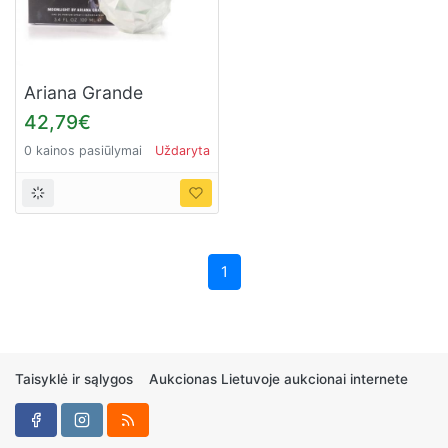
Ariana Grande
Moonlight for Women
42,79€
(Kvepalai Moterims)
0 kainos pasiūlymai
Uždaryta
EDP 100ml
1
Taisyklė ir sąlygos
Aukcionas Lietuvoje aukcionai internete