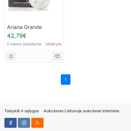
Ariana Grande
Moonlight for Women
42,79€
(Kvepalai Moterims)
0 kainos pasiūlymai
Uždaryta
EDP 100ml
1
Taisyklė ir sąlygos
Aukcionas Lietuvoje aukcionai internete