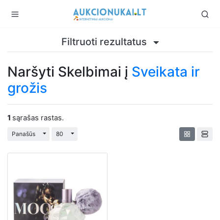
Filtruoti rezultatus
Naršyti Skelbimai į
Sveikata ir
grožis
1
sąrašas rastas.
Perjungti išplečiamąjį sąrašą
Perjungti išplečiamąjį sąrašą
Panašūs
80