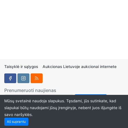
Taisyklė ir sąlygos
Aukcionas Lietuvoje aukcionai internete
Prenumeruoti naujienas
Mūsų svetainė naudoja slapukus. Tęsdami, jūs sutinkate, kad
slapukai būtų naudojami jūsų įrenginyje, nebent juos išjungėte iš
savo naršyklės.
Aukcionukai.LT ©2024
Aš suprantu