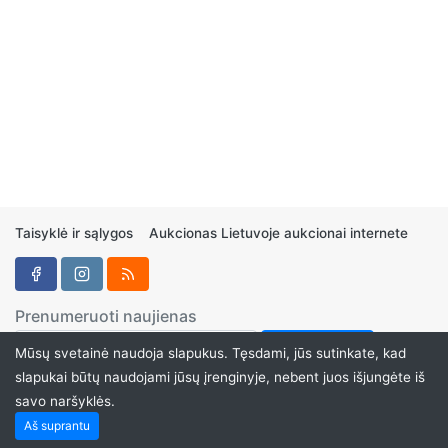
Taisyklė ir sąlygos
Aukcionas Lietuvoje aukcionai internete
Prenumeruoti naujienas
Mūsų svetainė naudoja slapukus. Tęsdami, jūs sutinkate, kad
slapukai būtų naudojami jūsų įrenginyje, nebent juos išjungėte iš
savo naršyklės.
Aukcionukai.LT ©2024
Aš suprantu