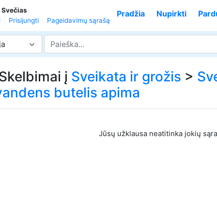
,
Svečias
Pradžia
Nupirkti
Pard
i
Prisijungti
Pageidavimų sąrašą
ja
 Skelbimai į
Sveikata ir grožis
>
Sve
vandens butelis apima
Jūsų užklausa neatitinka jokių sąr