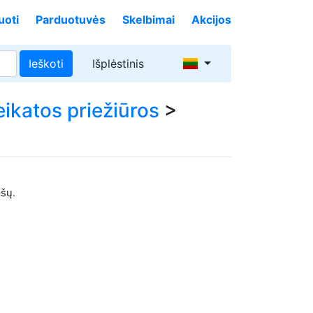
uoti
Parduotuvės
Skelbimai
Akcijos
Ieškoti
Išplėstinis
ikatos priežiūros
>
ašų.