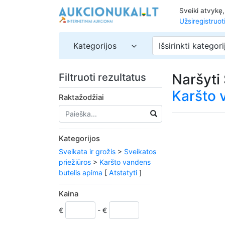
Sveiki atvykę
Užsiregistruot
Kategorijos
Išsirinkti kategori
Naršyti
Filtruoti rezultatus
Karšto 
Raktažodžiai
Kategorijos
Sveikata ir grožis
>
Sveikatos
priežiūros
>
Karšto vandens
butelis apima
[
Atstatyti
]
Kaina
€
- €