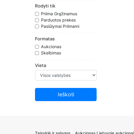
Rodyti tik
Priima Grąžinamus
Parduotos prekes
Pasiūlymai Priimami
Formatas
Aukcionas
Skelbimas
Vieta
Taisyklė ir sąlygos
Aukcionas Lietuvoje aukcionai