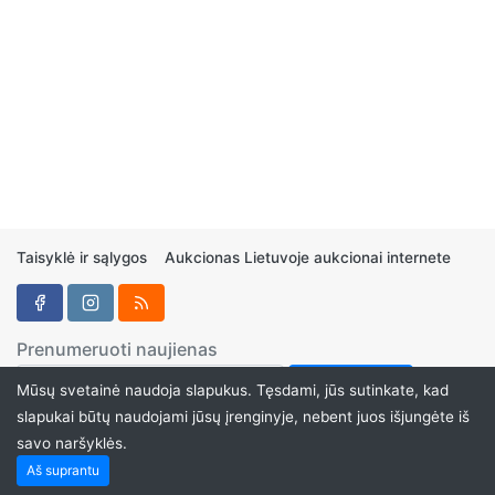
Taisyklė ir sąlygos
Aukcionas Lietuvoje aukcionai internete
Prenumeruoti naujienas
Mūsų svetainė naudoja slapukus. Tęsdami, jūs sutinkate, kad
slapukai būtų naudojami jūsų įrenginyje, nebent juos išjungėte iš
savo naršyklės.
Aukcionukai.LT ©2024
Aš suprantu