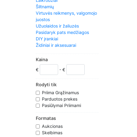
Laikrodžiai
Šiltnamių
Virtuvės reikmenys, valgomojo
juostos
Užuolaidos ir žaliuzės
Pasidaryk pats medžiagos
DIY įrankiai
Židiniai ir aksesuarai
Maisto & Drink
Baldai
Kaina
Šildymas/aušinimas/Oras
€
- €
Namų dekoro
Buitinė & Laundry reikmenys
Virtuvės Santechnika
Rodyti tik
Apšvietimo
Priima Grąžinamus
Bagažo ir Kelionės reikmenų
Parduotos prekes
priedai
Pasiūlymai Priimami
Metafizinio ir naujo amžiaus
Kiti namai, baldai ir DIY
Formatas
Kitos Vestuvės reikmenys
Aukcionas
Kilimai ir kilimai
Skelbimas
Saugumas & Home automatika