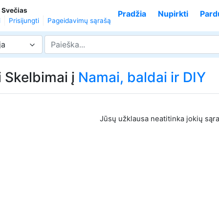
,
Svečias
Pradžia
Nupirkti
Pard
i
Prisijungti
Pageidavimų sąrašą
ja
i Skelbimai į
Namai, baldai ir DIY
Jūsų užklausa neatitinka jokių sąr