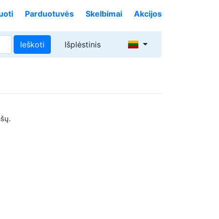
uoti
Parduotuvės
Skelbimai
Akcijos
Ieškoti
Išplėstinis
ašų.