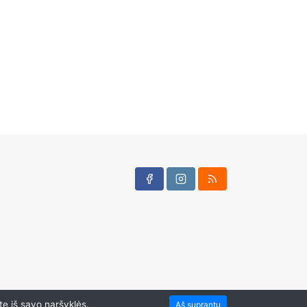
te iš savo naršyklės.
Aš suprantu