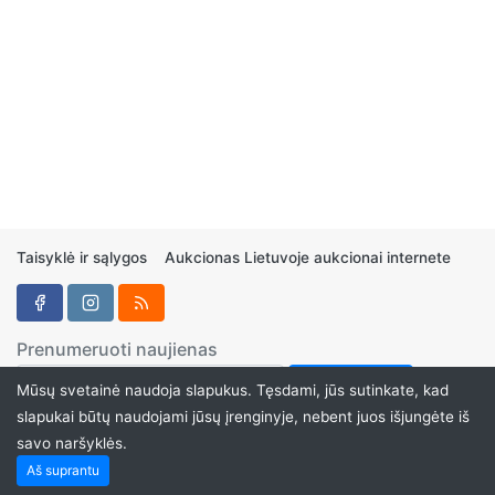
Taisyklė ir sąlygos
Aukcionas Lietuvoje aukcionai internete
Prenumeruoti naujienas
Mūsų svetainė naudoja slapukus. Tęsdami, jūs sutinkate, kad
slapukai būtų naudojami jūsų įrenginyje, nebent juos išjungėte iš
savo naršyklės.
Aukcionukai.LT ©2024
Aš suprantu