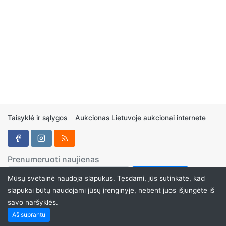
Taisyklė ir sąlygos
Aukcionas Lietuvoje aukcionai internete
Prenumeruoti naujienas
Mūsų svetainė naudoja slapukus. Tęsdami, jūs sutinkate, kad
slapukai būtų naudojami jūsų įrenginyje, nebent juos išjungėte iš
savo naršyklės.
Aukcionukai.LT ©2024
Aš suprantu