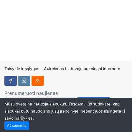
Taisyklė ir sąlygos
Aukcionas Lietuvoje aukcionai internete
Prenumeruoti naujienas
Mūsų svetainė naudoja slapukus. Tęsdami, jūs sutinkate, kad
slapukai būtų naudojami jūsų įrenginyje, nebent juos išjungėte iš
savo naršyklės.
Aukcionukai.LT ©2024
Aš suprantu