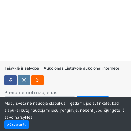
Taisyklė ir sąlygos
Aukcionas Lietuvoje aukcionai internete
Prenumeruoti naujienas
Mūsų svetainė naudoja slapukus. Tęsdami, jūs sutinkate, kad
slapukai būtų naudojami jūsų įrenginyje, nebent juos išjungėte iš
savo naršyklės.
Aukcionukai.LT ©2024
Aš suprantu