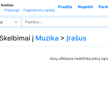
,
Svečias
Pradžia
Nupirkti
Pard
i
Prisijungti
Pageidavimų sąrašą
ja
 Skelbimai į
Muzika
>
Įrašus
Jūsų užklausa neatitinka jokių sąr