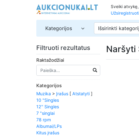
Sveiki atvykę
Užsiregistruot
Kategorijos
Išsirinkti kategori
Naršyti
Filtruoti rezultatus
Raktažodžiai
Kategorijos
Muzika
>
Įrašus
[
Atstatyti
]
10 "Singles
12'' Singles
7 "singlai
78 rpm
Albumai/LPs
Kitus įrašus