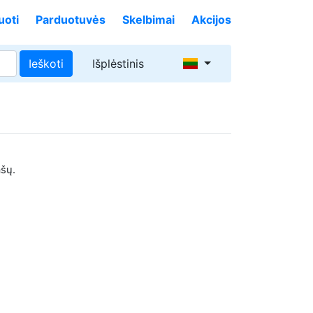
uoti
Parduotuvės
Skelbimai
Akcijos
Ieškoti
Išplėstinis
ašų.