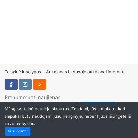
Taisyklė ir sąlygos
Aukcionas Lietuvoje aukcionai internete
Prenumeruoti naujienas
Mūsų svetainė naudoja slapukus. Tęsdami, jūs sutinkate, kad
slapukai būtų naudojami jūsų įrenginyje, nebent juos išjungėte iš
savo naršyklės.
Aukcionukai.LT ©2024
Aš suprantu