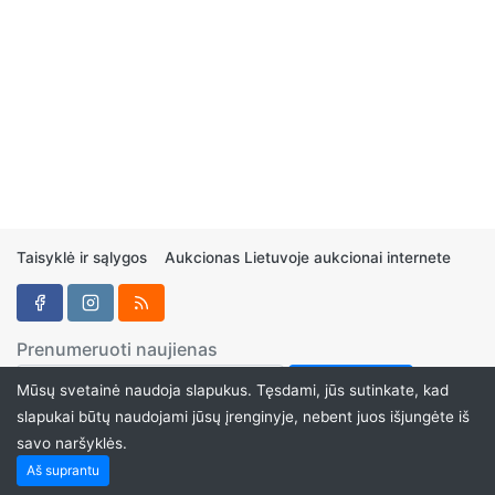
Taisyklė ir sąlygos
Aukcionas Lietuvoje aukcionai internete
Prenumeruoti naujienas
Mūsų svetainė naudoja slapukus. Tęsdami, jūs sutinkate, kad
slapukai būtų naudojami jūsų įrenginyje, nebent juos išjungėte iš
savo naršyklės.
Aukcionukai.LT ©2024
Aš suprantu