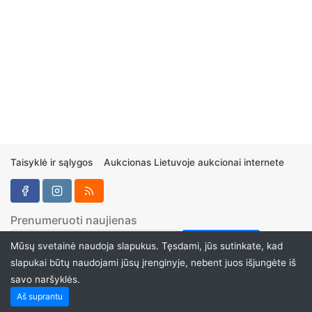
Taisyklė ir sąlygos
Aukcionas Lietuvoje aukcionai internete
Prenumeruoti naujienas
Mūsų svetainė naudoja slapukus. Tęsdami, jūs sutinkate, kad
slapukai būtų naudojami jūsų įrenginyje, nebent juos išjungėte iš
savo naršyklės.
Aukcionukai.LT ©2024
Aš suprantu