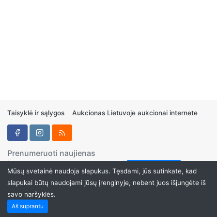
Taisyklė ir sąlygos
Aukcionas Lietuvoje aukcionai internete
Prenumeruoti naujienas
Mūsų svetainė naudoja slapukus. Tęsdami, jūs sutinkate, kad
slapukai būtų naudojami jūsų įrenginyje, nebent juos išjungėte iš
savo naršyklės.
Aukcionukai.LT ©2024
Aš suprantu