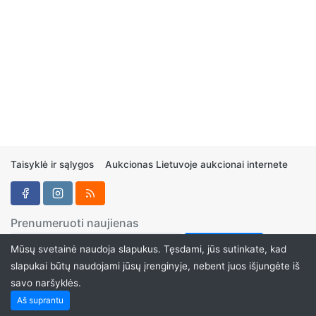
Taisyklė ir sąlygos
Aukcionas Lietuvoje aukcionai internete
Prenumeruoti naujienas
Mūsų svetainė naudoja slapukus. Tęsdami, jūs sutinkate, kad
slapukai būtų naudojami jūsų įrenginyje, nebent juos išjungėte iš
savo naršyklės.
Aukcionukai.LT ©2024
Aš suprantu