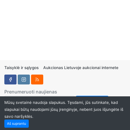
Taisyklė ir sąlygos
Aukcionas Lietuvoje aukcionai internete
Prenumeruoti naujienas
Mūsų svetainė naudoja slapukus. Tęsdami, jūs sutinkate, kad
slapukai būtų naudojami jūsų įrenginyje, nebent juos išjungėte iš
savo naršyklės.
Aukcionukai.LT ©2024
Aš suprantu