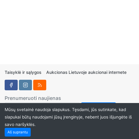
Taisyklė ir sąlygos
Aukcionas Lietuvoje aukcionai internete
Prenumeruoti naujienas
Mūsų svetainė naudoja slapukus. Tęsdami, jūs sutinkate, kad
slapukai būtų naudojami jūsų įrenginyje, nebent juos išjungėte iš
savo naršyklės.
Aukcionukai.LT ©2024
Aš suprantu