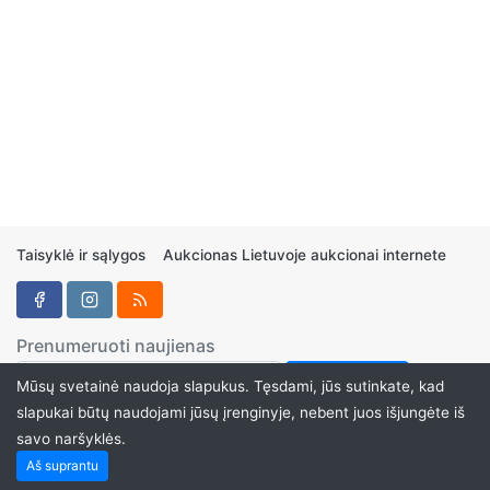
Taisyklė ir sąlygos
Aukcionas Lietuvoje aukcionai internete
Prenumeruoti naujienas
Mūsų svetainė naudoja slapukus. Tęsdami, jūs sutinkate, kad
slapukai būtų naudojami jūsų įrenginyje, nebent juos išjungėte iš
savo naršyklės.
Aukcionukai.LT ©2024
Aš suprantu