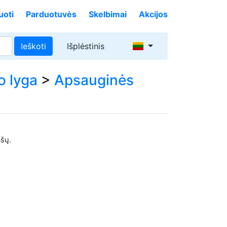
uoti
Parduotuvės
Skelbimai
Akcijos
Ieškoti
Išplėstinis
o lyga
>
Apsauginės
ašų.