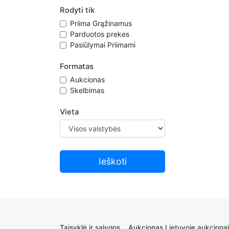
Rodyti tik
Priima Grąžinamus
Parduotos prekes
Pasiūlymai Priimami
Formatas
Aukcionas
Skelbimas
Vieta
Taisyklė ir sąlygos
Aukcionas Lietuvoje aukcionai