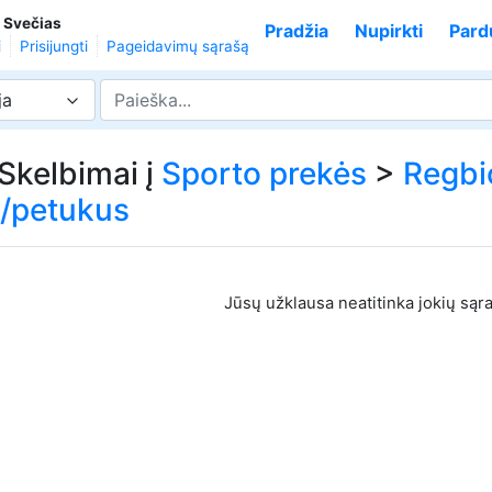
,
Svečias
Pradžia
Nupirkti
Pard
i
Prisijungti
Pageidavimų sąrašą
ja
 Skelbimai į
Sporto prekės
>
Regbi
/petukus
Jūsų užklausa neatitinka jokių sąr