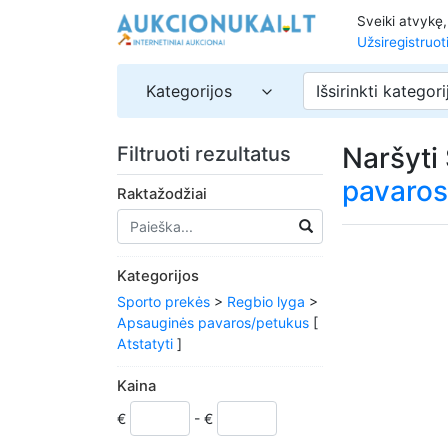
Sveiki atvykę
Užsiregistruot
Kategorijos
Išsirinkti kategori
Naršyti
Filtruoti rezultatus
pavaros
Raktažodžiai
Kategorijos
Sporto prekės
>
Regbio lyga
>
Apsauginės pavaros/petukus
[
Atstatyti
]
Kaina
€
- €