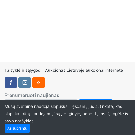
Taisyklė ir sąlygos
Aukcionas Lietuvoje aukcionai internete
Prenumeruoti naujienas
Mūsų svetainė naudoja slapukus. Tęsdami, jūs sutinkate, kad
slapukai būtų naudojami jūsų įrenginyje, nebent juos išjungėte iš
savo naršyklės.
Aukcionukai.LT ©2024
Aš suprantu