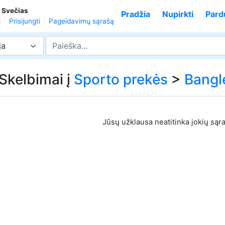
,
Svečias
Pradžia
Nupirkti
Pard
i
Prisijungti
Pageidavimų sąrašą
ja
 Skelbimai į
Sporto prekės
>
Bangl
Jūsų užklausa neatitinka jokių sąr