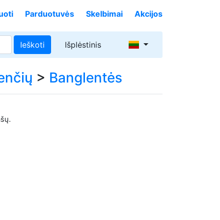
uoti
Parduotuvės
Skelbimai
Akcijos
Ieškoti
Išplėstinis
enčių
>
Banglentės
ašų.