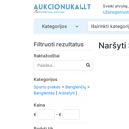
Sveiki atvykę
Užsiregistruot
Kategorijos
Išsirinkti kategori
Naršyti
Filtruoti rezultatus
Raktažodžiai
Kategorijos
Sporto prekės
>
Banglenčių
>
Banglentės
[
Atstatyti
]
Kaina
€
- €
Rodyti tik