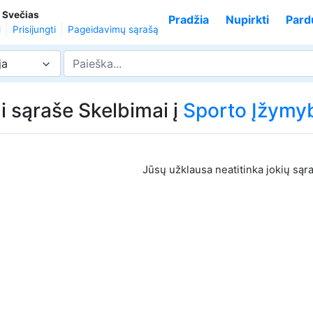
,
Svečias
Pradžia
Nupirkti
Pard
i
Prisijungti
Pageidavimų sąrašą
ja
i sąraše Skelbimai į
Sporto Įžymy
Jūsų užklausa neatitinka jokių sąr