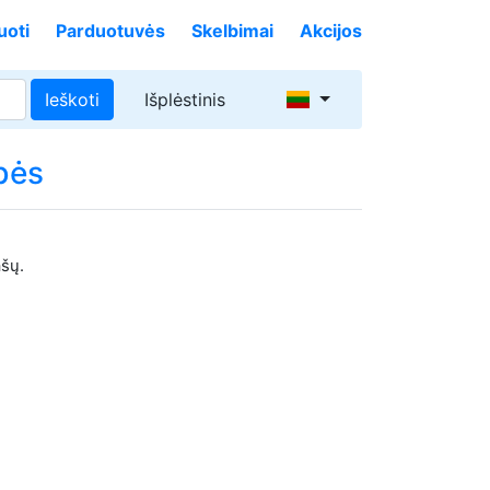
uoti
Parduotuvės
Skelbimai
Akcijos
Ieškoti
Išplėstinis
bės
ašų.