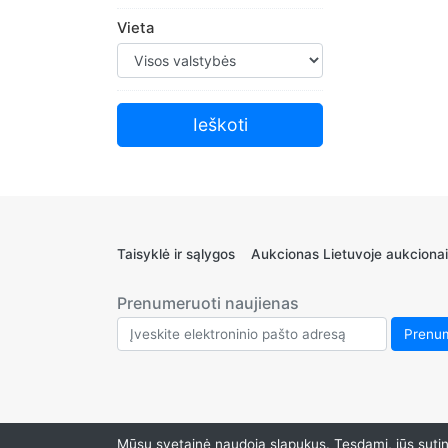
Vieta
Taisyklė ir sąlygos
Aukcionas Lietuvoje aukcionai
Prenumeruoti naujienas
Mūsų svetainė naudoja slapukus. Tęsdami, jūs sutink