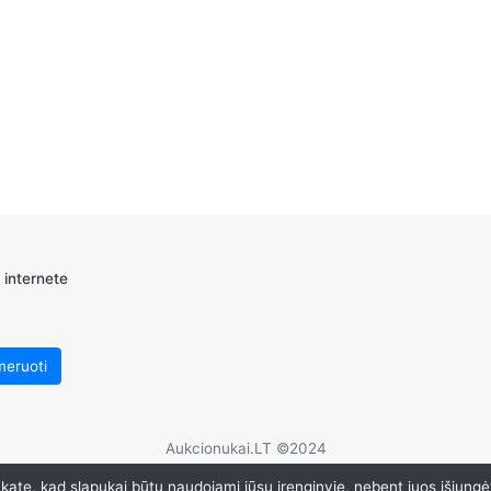
 internete
Aukcionukai.LT ©2024
ate, kad slapukai būtų naudojami jūsų įrenginyje, nebent juos išjungė