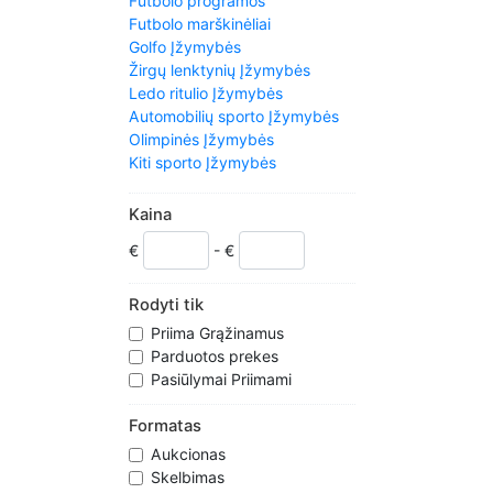
Futbolo programos
Futbolo marškinėliai
Golfo Įžymybės
Žirgų lenktynių Įžymybės
Ledo ritulio Įžymybės
Automobilių sporto Įžymybės
Olimpinės Įžymybės
Kiti sporto Įžymybės
Regbio lygos Įžymybės
Regbio Sąjungos Įžymybės
Kaina
Subbuteo
€
- €
Teniso Įžymybės
Imtynių Įžymybės
Rodyti tik
Priima Grąžinamus
Parduotos prekes
Pasiūlymai Priimami
Formatas
Aukcionas
Skelbimas