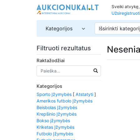
Sveiki atvykę
Užsiregistruot
Kategorijos
Išsirinkti kategori
Nesenia
Filtruoti rezultatus
Raktažodžiai
Kategorijos
Sporto Įžymybės
[
Atstatyti
]
Amerikos futbolo Įžymybės
Beisbolas Įžymybės
Krepšinio Įžymybės
Bokso įžymybės
Kriketas Įžymybės
Futbolo Įžymybės