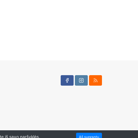
te iš savo naršyklės.
Aš suprantu