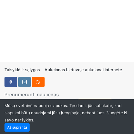
Taisyklė ir sąlygos
Aukcionas Lietuvoje aukcionai internete
Prenumeruoti naujienas
Mūsų svetainė naudoja slapukus. Tęsdami, jūs sutinkate, kad
slapukai būtų naudojami jūsų įrenginyje, nebent juos išjungėte iš
savo naršyklės.
Aukcionukai.LT ©2024
Aš suprantu