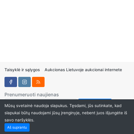
Taisyklė ir sąlygos
Aukcionas Lietuvoje aukcionai internete
Prenumeruoti naujienas
Mūsų svetainė naudoja slapukus. Tęsdami, jūs sutinkate, kad
slapukai būtų naudojami jūsų įrenginyje, nebent juos išjungėte iš
savo naršyklės.
Aukcionukai.LT ©2024
Aš suprantu