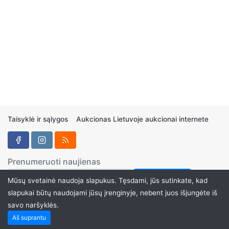
Taisyklė ir sąlygos
Aukcionas Lietuvoje aukcionai internete
Prenumeruoti naujienas
Mūsų svetainė naudoja slapukus. Tęsdami, jūs sutinkate, kad
slapukai būtų naudojami jūsų įrenginyje, nebent juos išjungėte iš
savo naršyklės.
Aukcionukai.LT ©2024
Aš suprantu