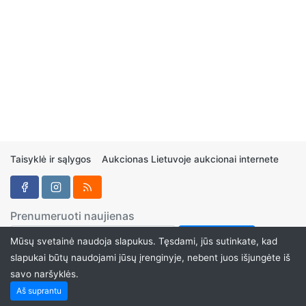
Taisyklė ir sąlygos
Aukcionas Lietuvoje aukcionai internete
Prenumeruoti naujienas
Mūsų svetainė naudoja slapukus. Tęsdami, jūs sutinkate, kad
slapukai būtų naudojami jūsų įrenginyje, nebent juos išjungėte iš
savo naršyklės.
Aukcionukai.LT ©2024
Aš suprantu