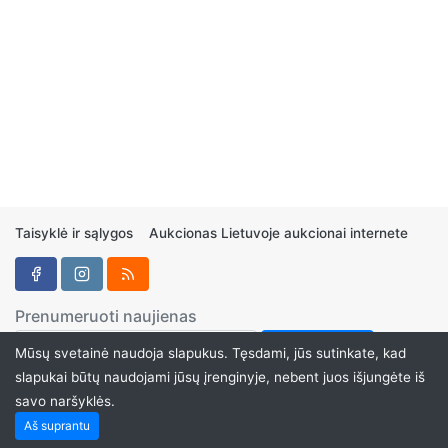
Taisyklė ir sąlygos
Aukcionas Lietuvoje aukcionai internete
Prenumeruoti naujienas
Mūsų svetainė naudoja slapukus. Tęsdami, jūs sutinkate, kad
slapukai būtų naudojami jūsų įrenginyje, nebent juos išjungėte iš
savo naršyklės.
Aukcionukai.LT ©2024
Aš suprantu