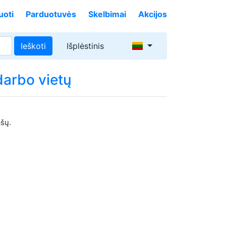
uoti
Parduotuvės
Skelbimai
Akcijos
Ieškoti
Išplėstinis
darbo vietų
ašų.