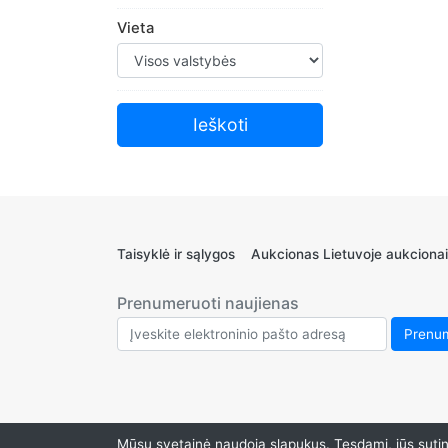
Sporto prekės
Vieta
Sporto Įžymybės
Bilietai ir kelionės
Žaislai ir Žaidimai
Taisyklė ir sąlygos
Aukcionas Lietuvoje aukcionai
Prenumeruoti naujienas
Mūsų svetainė naudoja slapukus. Tęsdami, jūs sutink