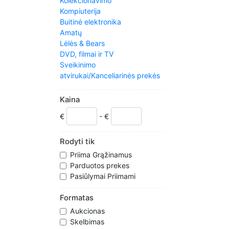
Kolekcionavimo
Kompiuterija
Buitinė elektronika
Amatų
Lėlės & Bears
DVD, filmai ir TV
Sveikinimo
atvirukai/Kanceliarinės prekės
Sveikata ir grožis
Pradžia ir sodas
Kaina
Juvelyriniai dirbiniai ir
€
- €
Laikrodžiai
Mišrios partijos
Mobilieji & Home telefonai
Rodyti tik
Muzika
Priima Grąžinamus
Muzikos instrumentai
Parduotos prekes
Naujumo elementai
Pasiūlymai Priimami
Kitos didmeninės ir darbo
siuntos
Formatas
PC ir vaizdo žaidimų
Aukcionas
Fotografija
Skelbimas
Keramika, porcelianas