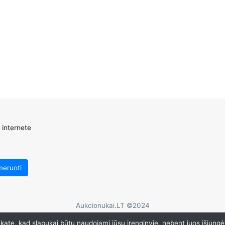
 internete
Aukcionukai.LT ©2024
ate, kad slapukai būtų naudojami jūsų įrenginyje, nebent juos išjungė