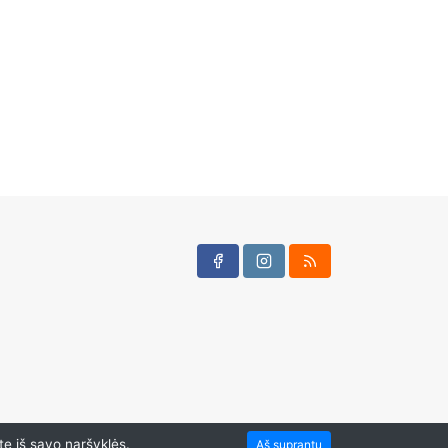
te iš savo naršyklės.
Aš suprantu