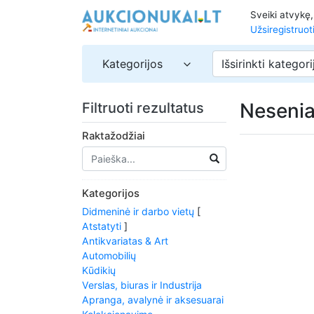
Sveiki atvykę
Užsiregistruot
Kategorijos
Išsirinkti kategori
Nesenia
Filtruoti rezultatus
Raktažodžiai
Kategorijos
Didmeninė ir darbo vietų
[
Atstatyti
]
Antikvariatas & Art
Automobilių
Kūdikių
Verslas, biuras ir Industrija
Apranga, avalynė ir aksesuarai