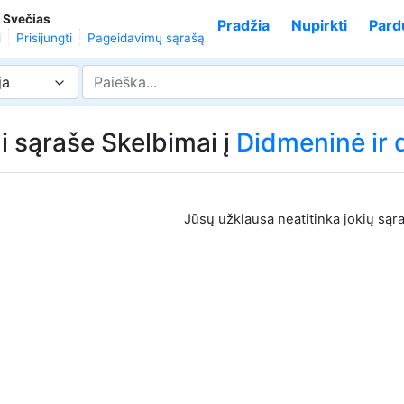
,
Svečias
Pradžia
Nupirkti
Pard
i
Prisijungti
Pageidavimų sąrašą
ja
i sąraše Skelbimai į
Didmeninė ir 
Jūsų užklausa neatitinka jokių sąr