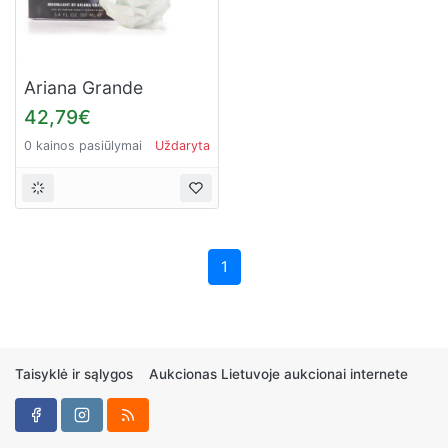
Ariana Grande
Moonlight for Women
42,79€
(Kvepalai Moterims)
0 kainos pasiūlymai
Uždaryta
EDP 100ml
1
Taisyklė ir sąlygos
Aukcionas Lietuvoje aukcionai internete