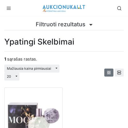
Filtruoti rezultatus
Ypatingi Skelbimai
1
sąrašas rastas.
Perjungti išplečiamąjį sąrašą
Mažiausia kaina pirmiausiai
Perjungti išplečiamąjį sąrašą
20