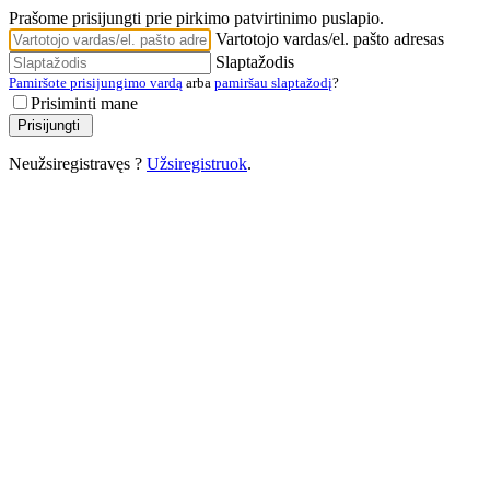
Prašome prisijungti prie pirkimo patvirtinimo puslapio.
Vartotojo vardas/el. pašto adresas
Slaptažodis
Pamiršote prisijungimo vardą
arba
pamiršau slaptažodį
?
Prisiminti mane
Neužsiregistravęs ?
Užsiregistruok
.